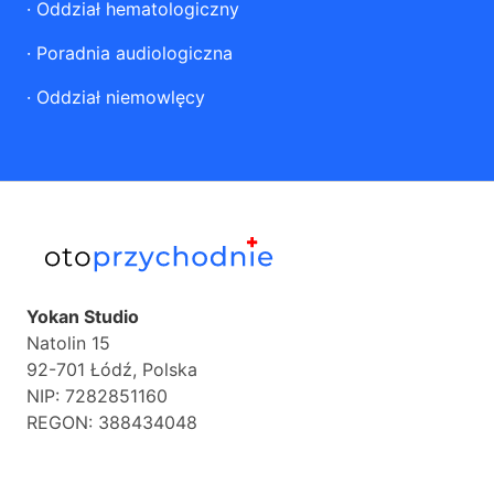
·
Oddział hematologiczny
·
Poradnia audiologiczna
·
Oddział niemowlęcy
Yokan Studio
Natolin 15
92-701 Łódź, Polska
NIP: 7282851160
REGON: 388434048