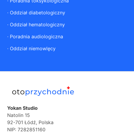
·
Poradnia toksykologiczna
·
Oddział diabetologiczny
·
Oddział hematologiczny
·
Poradnia audiologiczna
·
Oddział niemowlęcy
Yokan Studio
Natolin 15
92-701 Łódź, Polska
NIP: 7282851160