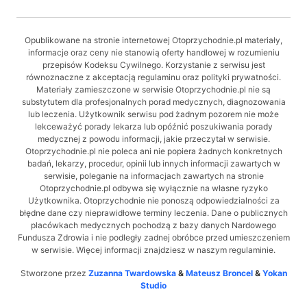
Opublikowane na stronie internetowej Otoprzychodnie.pl materiały,
informacje oraz ceny nie stanowią oferty handlowej w rozumieniu
przepisów Kodeksu Cywilnego. Korzystanie z serwisu jest
równoznaczne z akceptacją regulaminu oraz polityki prywatności.
Materiały zamieszczone w serwisie Otoprzychodnie.pl nie są
substytutem dla profesjonalnych porad medycznych, diagnozowania
lub leczenia. Użytkownik serwisu pod żadnym pozorem nie może
lekceważyć porady lekarza lub opóźnić poszukiwania porady
medycznej z powodu informacji, jakie przeczytał w serwisie.
Otoprzychodnie.pl nie poleca ani nie popiera żadnych konkretnych
badań, lekarzy, procedur, opinii lub innych informacji zawartych w
serwisie, poleganie na informacjach zawartych na stronie
Otoprzychodnie.pl odbywa się wyłącznie na własne ryzyko
Użytkownika. Otoprzychodnie nie ponoszą odpowiedzialności za
błędne dane czy nieprawidłowe terminy leczenia. Dane o publicznych
placówkach medycznych pochodzą z bazy danych Nardowego
Fundusza Zdrowia i nie podległy zadnej obróbce przed umieszczeniem
w serwisie. Więcej informacji znajdziesz w naszym regulaminie.
Stworzone przez
Zuzanna Twardowska
&
Mateusz Broncel
&
Yokan
Studio