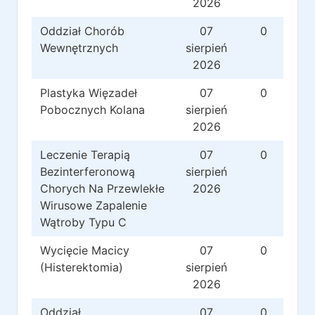
2026
Oddział Chorób
07
0
Wewnętrznych
sierpień
2026
Plastyka Więzadeł
07
0
Pobocznych Kolana
sierpień
2026
Leczenie Terapią
07
0
Bezinterferonową
sierpień
Chorych Na Przewlekłe
2026
Wirusowe Zapalenie
Wątroby Typu C
Wycięcie Macicy
07
0
(Histerektomia)
sierpień
2026
Oddział
07
0