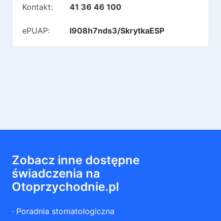
Kontakt:
41 36 46 100
ePUAP:
l908h7nds3/SkrytkaESP
Zobacz inne dostępne
świadczenia na
Otoprzychodnie.pl
·
Poradnia stomatologiczna