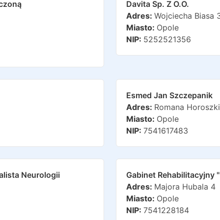
iczoną
Davita Sp. Z O.o.
Adres:
Wojciecha Biasa 
Miasto:
Opole
NIP:
5252521356
Esmed Jan Szczepanik
Adres:
Romana Horoszki
Miasto:
Opole
NIP:
7541617483
alista Neurologii
Gabinet Rehabilitacyjny "
Adres:
Majora Hubala 4
Miasto:
Opole
NIP:
7541228184