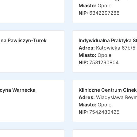
Miasto:
Opole
NIP:
6342297288
nna Pawliszyn-Turek
Indywidualna Praktyka S
Adres:
Katowicka 67b/5
Miasto:
Opole
NIP:
7531290804
ucyna Warnecka
Kliniczne Centrum Gineko
Adres:
Władysława Reym
Miasto:
Opole
NIP:
7542480425