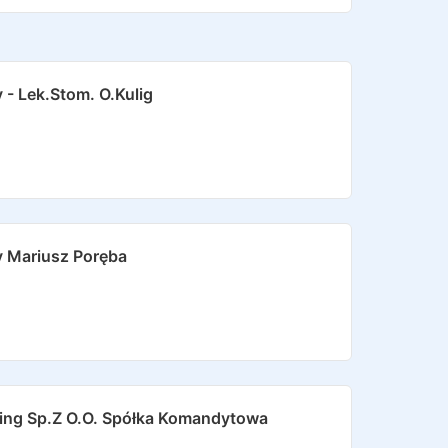
 - Lek.stom. O.kulig
y Mariusz Poręba
ging Sp.z O.o. Spółka Komandytowa