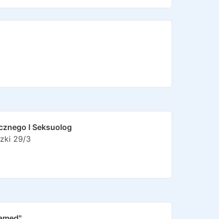
cznego I Seksuolog
zki 29/3
amed"