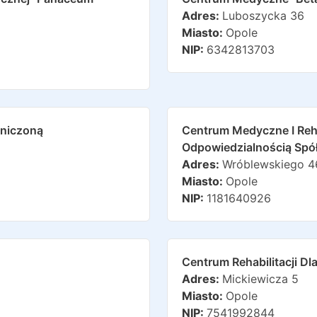
Adres:
Luboszycka 36
Miasto:
Opole
NIP:
6342813703
niczoną
Centrum Medyczne I Reha
Odpowiedzialnością Spó
Adres:
Wróblewskiego 4
Miasto:
Opole
NIP:
1181640926
Centrum Rehabilitacji Dl
Adres:
Mickiewicza 5
Miasto:
Opole
NIP:
7541992844