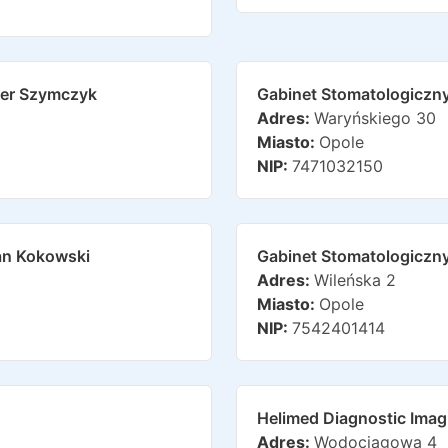
ller Szymczyk
Gabinet Stomatologiczny
Adres:
Waryńskiego 30
Miasto:
Opole
NIP:
7471032150
an Kokowski
Gabinet Stomatologiczn
Adres:
Wileńska 2
Miasto:
Opole
NIP:
7542401414
Helimed Diagnostic Ima
Adres:
Wodociągowa 4