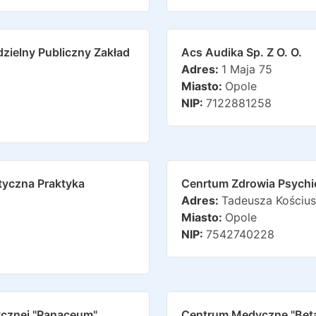
zielny Publiczny Zakład
Acs Audika Sp. Z O. O.
Adres:
1 Maja 75
Miasto:
Opole
NIP:
7122881258
tyczna Praktyka
Cenrtum Zdrowia Psychi
Adres:
Tadeusza Kościus
Miasto:
Opole
NIP:
7542740228
tycznej "panaceum"
Centrum Medyczne "bet