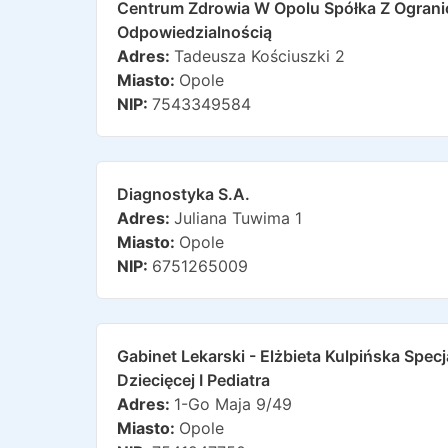
Centrum Zdrowia W Opolu Spółka Z Ogran
Odpowiedzialnością
Adres:
Tadeusza Kościuszki 2
Miasto:
Opole
NIP:
7543349584
Diagnostyka S.a.
Adres:
Juliana Tuwima 1
Miasto:
Opole
NIP:
6751265009
Gabinet Lekarski - Elżbieta Kulpińska Specj
Dziecięcej I Pediatra
Adres:
1-Go Maja 9/49
Miasto:
Opole