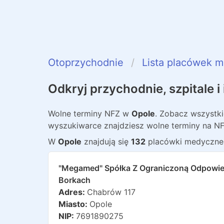
Otoprzychodnie
Lista placówek 
Odkryj przychodnie, szpitale 
Wolne terminy NFZ w
Opole
. Zobacz wszystk
wyszukiwarce znajdziesz wolne terminy na NF
W
Opole
znajdują
się
132
placówki medyczne
"megamed" Spółka Z Ograniczoną Odpowied
Borkach
Adres:
Chabrów 117
Miasto:
Opole
NIP:
7691890275