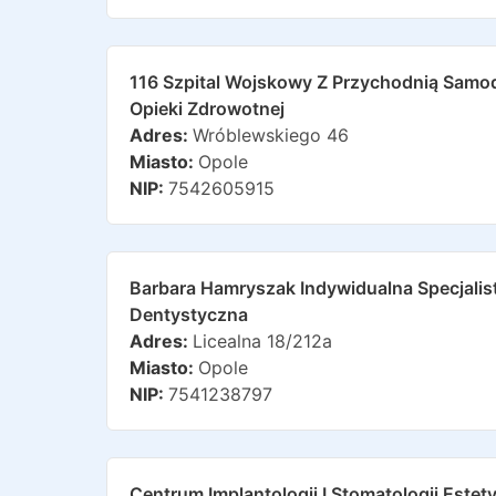
116 Szpital Wojskowy Z Przychodnią Samod
Opieki Zdrowotnej
Adres:
Wróblewskiego 46
Miasto:
Opole
NIP:
7542605915
Barbara Hamryszak Indywidualna Specjalis
Dentystyczna
Adres:
Licealna 18/212a
Miasto:
Opole
NIP:
7541238797
Centrum Implantologii I Stomatologii Este