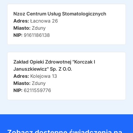
Nzoz Centrum Usług Stomatologicznych
Adres:
Łacnowa 26
Miasto:
Zduny
NIP:
9161186138
Zakład Opieki Zdrowotnej "korczak I
Januszkiewicz" Sp. Z O.o.
Adres:
Kolejowa 13
Miasto:
Zduny
NIP:
6211559776
Zobacz dostępne świadczenia na