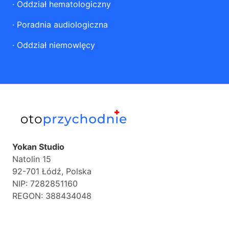
·
Oddział hematologiczny
·
Poradnia audiologiczna
·
Oddział niemowlęcy
Yokan Studio
Natolin 15
92-701 Łódź, Polska
NIP: 7282851160
REGON: 388434048