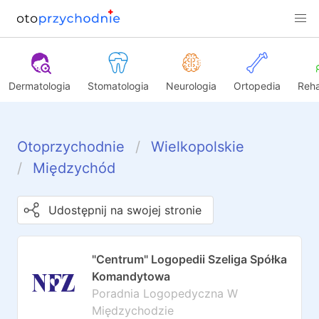
Dermatologia
Stomatologia
Neurologia
Ortopedia
Reha
Otoprzychodnie
Wielkopolskie
Międzychód
Udostępnij na swojej stronie
"Centrum" Logopedii Szeliga Spółka
Komandytowa
Poradnia Logopedyczna W
Międzychodzie