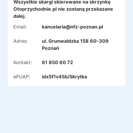
Wszystkie skargi skierowane na skrzynkę
Otoprzychodnie.pl nie zostaną przekazane
dalej.
Email:
kancelaria@nfz-poznan.pl
Adres:
ul. Grunwaldzka 158 60-309
Poznań
Kontakt:
61 850 60 72
ePUAP:
idx5f1v45b/Skrytka