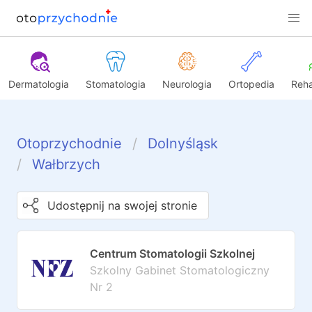
Dermatologia
Stomatologia
Neurologia
Ortopedia
Reha
Otoprzychodnie
Dolnyśląsk
Wałbrzych
Udostępnij na swojej stronie
Centrum Stomatologii Szkolnej
Szkolny Gabinet Stomatologiczny
Nr 2