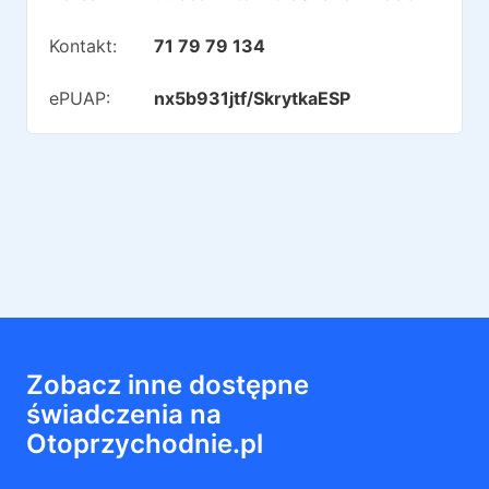
Kontakt:
71 79 79 134
ePUAP:
nx5b931jtf/SkrytkaESP
Zobacz inne dostępne
świadczenia na
Otoprzychodnie.pl