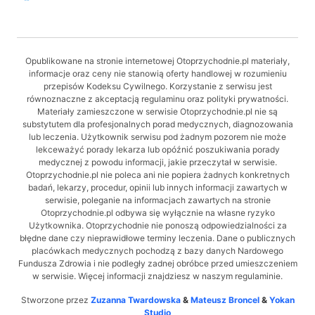
Opublikowane na stronie internetowej Otoprzychodnie.pl materiały,
informacje oraz ceny nie stanowią oferty handlowej w rozumieniu
przepisów Kodeksu Cywilnego. Korzystanie z serwisu jest
równoznaczne z akceptacją regulaminu oraz polityki prywatności.
Materiały zamieszczone w serwisie Otoprzychodnie.pl nie są
substytutem dla profesjonalnych porad medycznych, diagnozowania
lub leczenia. Użytkownik serwisu pod żadnym pozorem nie może
lekceważyć porady lekarza lub opóźnić poszukiwania porady
medycznej z powodu informacji, jakie przeczytał w serwisie.
Otoprzychodnie.pl nie poleca ani nie popiera żadnych konkretnych
badań, lekarzy, procedur, opinii lub innych informacji zawartych w
serwisie, poleganie na informacjach zawartych na stronie
Otoprzychodnie.pl odbywa się wyłącznie na własne ryzyko
Użytkownika. Otoprzychodnie nie ponoszą odpowiedzialności za
błędne dane czy nieprawidłowe terminy leczenia. Dane o publicznych
placówkach medycznych pochodzą z bazy danych Nardowego
Fundusza Zdrowia i nie podległy zadnej obróbce przed umieszczeniem
w serwisie. Więcej informacji znajdziesz w naszym regulaminie.
Stworzone przez
Zuzanna Twardowska
&
Mateusz Broncel
&
Yokan
Studio