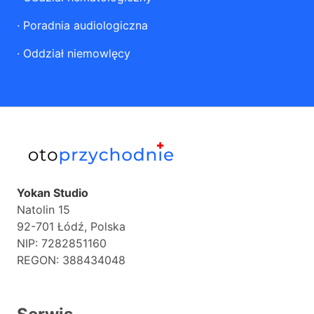
·
Poradnia audiologiczna
·
Oddział niemowlęcy
Yokan Studio
Natolin 15
92-701 Łódź, Polska
NIP: 7282851160
REGON: 388434048