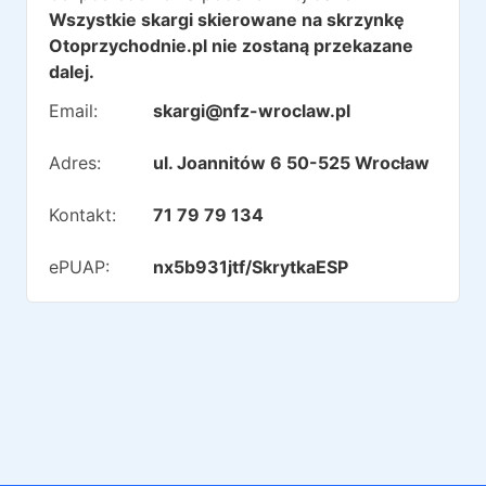
Wszystkie skargi skierowane na skrzynkę
Otoprzychodnie.pl nie zostaną przekazane
dalej.
Email:
skargi@nfz-wroclaw.pl
Adres:
ul. Joannitów 6 50-525 Wrocław
Kontakt:
71 79 79 134
ePUAP:
nx5b931jtf/SkrytkaESP