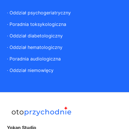
·
Oddział psychogeriatryczny
·
Poradnia toksykologiczna
·
Oddział diabetologiczny
·
Oddział hematologiczny
·
Poradnia audiologiczna
·
Oddział niemowlęcy
Yokan Studio