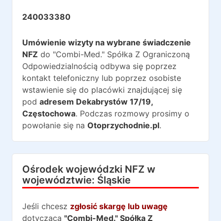
240033380
Umówienie wizyty na wybrane świadczenie
NFZ
do
"Combi-Med." Spółka Z Ograniczoną
Odpowiedzialnością
odbywa się poprzez
kontakt telefoniczny lub poprzez osobiste
wstawienie się do placówki znajdującej się
pod
adresem
Dekabrystów 17/19
,
Częstochowa
. Podczas rozmowy prosimy o
powołanie się na
Otoprzychodnie.pl
.
Ośrodek wojewódzki NFZ w
województwie:
Śląskie
Jeśli chcesz
zgłosić skargę lub uwagę
dotyczącą
"Combi-Med." Spółka Z