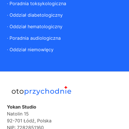
·
Poradnia toksykologiczna
·
Oddział diabetologiczny
·
Oddział hematologiczny
·
Poradnia audiologiczna
·
Oddział niemowlęcy
Yokan Studio
Natolin 15
92-701 Łódź, Polska
NIP: 7282851160