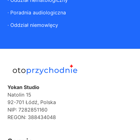
·
Oddział hematologiczny
·
Poradnia audiologiczna
·
Oddział niemowlęcy
Yokan Studio
Natolin 15
92-701 Łódź, Polska
NIP: 7282851160
REGON: 388434048