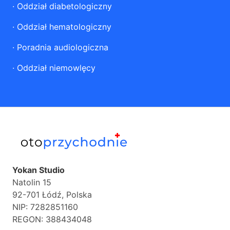
·
Oddział diabetologiczny
·
Oddział hematologiczny
·
Poradnia audiologiczna
·
Oddział niemowlęcy
Yokan Studio
Natolin 15
92-701 Łódź, Polska
NIP: 7282851160
REGON: 388434048