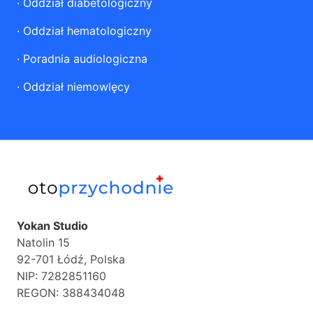
·
Oddział diabetologiczny
·
Oddział hematologiczny
·
Poradnia audiologiczna
·
Oddział niemowlęcy
Yokan Studio
Natolin 15
92-701 Łódź, Polska
NIP: 7282851160
REGON: 388434048