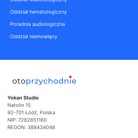
·
Oddział hematologiczny
·
Poradnia audiologiczna
·
Oddział niemowlęcy
Yokan Studio
Natolin 15
92-701 Łódź, Polska
NIP: 7282851160
REGON: 388434048