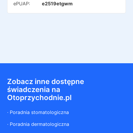
ePUAP:
e2519etgwm
Zobacz inne dostępne
świadczenia na
Otoprzychodnie.pl
·
Poradnia stomatologiczna
·
Poradnia dermatologiczna