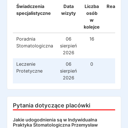
Świadczenia
Data
Liczba
Realizacj
specjalistyczne
wizyty
osób
w
kolejce
Poradnia
06
16
37
Stomatologiczna
sierpień
2026
Leczenie
06
0
27
Protetyczne
sierpień
2026
Pytania dotyczące placówki
Jakie udogodnienia są w
Indywidualna
Praktyka Stomatologiczna Przemysław