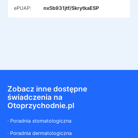
ePUAP:
nx5b931jtf/SkrytkaESP
Zobacz inne dostępne
świadczenia na
Otoprzychodnie.pl
·
Poradnia stomatologiczna
·
Poradnia dermatologiczna