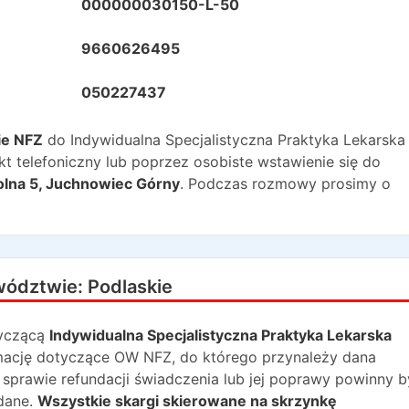
000000030150-L-50
9660626495
050227437
ie NFZ
do
Indywidualna Specjalistyczna Praktyka Lekarska
 telefoniczny lub poprzez osobiste wstawienie się do
olna 5
,
Juchnowiec Górny
. Podczas rozmowy prosimy o
wództwie:
Podlaskie
yczącą
Indywidualna Specjalistyczna Praktyka Lekarska
ormację dotyczące OW NFZ, do którego przynależy dana
 sprawie refundacji świadczenia lub jej poprawy powinny 
dane.
Wszystkie skargi skierowane na skrzynkę