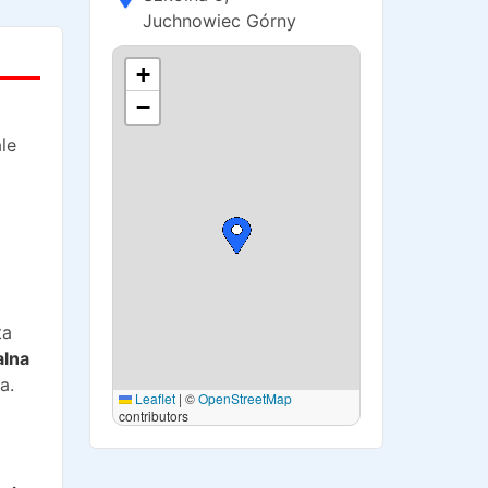
Juchnowiec Górny
+
−
le
ta
alna
a.
Leaflet
|
©
OpenStreetMap
contributors
o