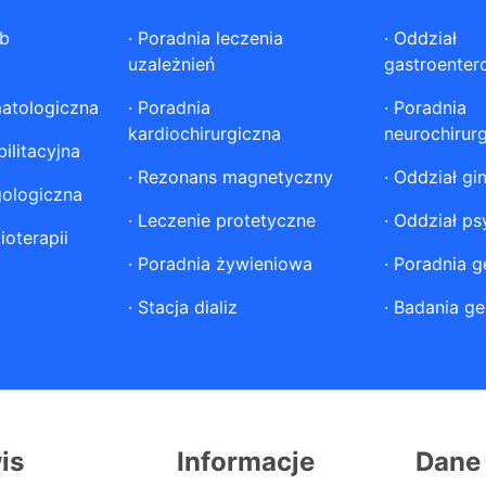
ób
·
Poradnia leczenia
·
Oddział
uzależnień
gastroenter
atologiczna
·
Poradnia
·
Poradnia
kardiochirurgiczna
neurochirur
ilitacyjna
·
Rezonans magnetyczny
·
Oddział gi
gologiczna
·
Leczenie protetyczne
·
Oddział ps
ioterapii
·
Poradnia żywieniowa
·
Poradnia g
·
Stacja dializ
·
Badania ge
is
Informacje
Dane