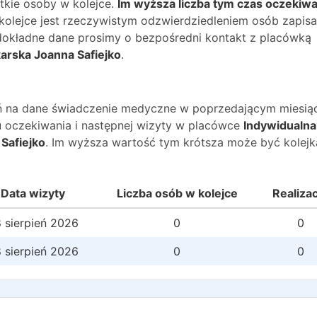
kie osoby w kolejce.
Im wyższa liczba tym czas oczekiwa
 kolejce jest rzeczywistym odzwierdziedleniem osób zapis
O dokładne dane prosimy o bezpośredni kontakt z placówką
karska Joanna Safiejko
.
wań na dane świadczenie medyczne w poprzedającym miesią
 oczekiwania i następnej wizyty w placówce
Indywidualna
Safiejko
. Im wyższa wartość tym krótsza może być kolejk
Data wizyty
Liczba osób w kolejce
Realiza
 sierpień 2026
0
0
 sierpień 2026
0
0