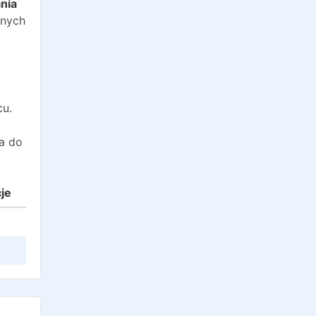
nia
anych
cu.
a do
cje