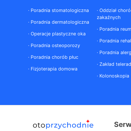
·
Poradnia stomatologiczna
·
Oddział chor
zakaźnych
·
Poradnia dermatologiczna
·
Poradnia reum
·
Operacje plastyczne oka
·
Poradnia rehab
·
Poradnia osteoporozy
·
Poradnia aler
·
Poradnia chorób płuc
·
Zakład telerad
·
Fizjoterapia domowa
·
Kolonoskopia
Serw