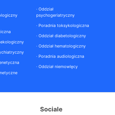
·
Oddział
ologiczny
psychogeriatryczny
·
Poradnia toksykologiczna
giczna
·
Oddział diabetologiczny
nekologiczny
·
Oddział hematologiczny
ychiatryczny
·
Poradnia audiologiczna
enetyczna
·
Oddział niemowlęcy
netyczne
Sociale