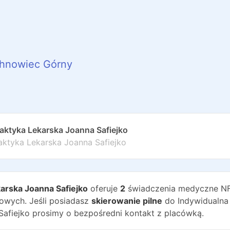
hnowiec Górny
raktyka Lekarska Joanna Safiejko
aktyka Lekarska Joanna Safiejko
karska Joanna Safiejko
oferuje
2
świadczenia medyczne NF
wych. Jeśli posiadasz
skierowanie pilne
do
Indywidualna
Safiejko
prosimy o bezpośredni kontakt z placówką.