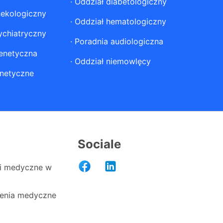
·
Oddział diabetologiczny
nekologiczny
·
Oddział hematologiczny
ychiatryczny
·
Poradnia audiologiczna
enetyczna
·
Oddział niemowlęcy
netyczne
Sociale
i medyczne w
enia medyczne