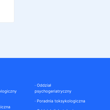
·
Oddział
ologiczny
psychogeriatryczny
·
Poradnia toksykologiczna
giczna