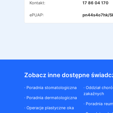
Kontakt:
17 86 04 170
ePUAP:
pn44s4o7hk/S
Zobacz inne dostępne świadc
·
Poradnia stomatologiczna
·
Oddział chor
zakaźnych
·
Poradnia dermatologiczna
·
Poradnia reum
·
Operacje plastyczne oka