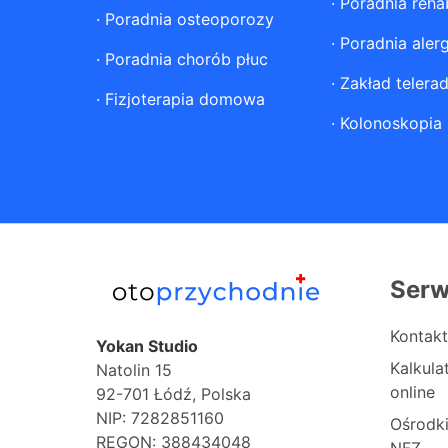
·
Poradnia rehab
·
Poradnia osteoporozy
·
Poradnia aler
·
Poradnia chorób płuc
·
Zakład telerad
·
Fizjoterapia domowa
·
Kolonoskopia
Serw
Kontakt
Yokan Studio
Kalkul
Natolin 15
online
92-701 Łódź, Polska
NIP: 7282851160
Ośrodk
REGON: 388434048