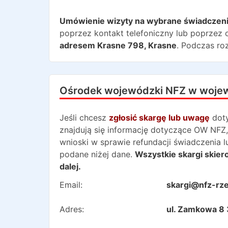
Umówienie wizyty na wybrane świadczen
poprzez kontakt telefoniczny lub poprzez o
adresem
Krasne 798
,
Krasne
. Podczas ro
Ośrodek wojewódzki NFZ w woje
Jeśli chcesz
zgłosić skargę lub uwagę
dot
znajdują się informację dotyczące OW NFZ,
wnioski w sprawie refundacji świadczenia 
podane niżej dane.
Wszystkie skargi skie
dalej.
Email:
skargi@nfz-rz
Adres:
ul. Zamkowa 8