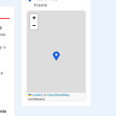
Krasne
+
−
7
nie
y o
ta
Leaflet
|
©
OpenStreetMap
contributors
o
nia