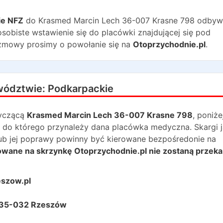
ie NFZ
do
Krasmed Marcin Lech 36-007 Krasne 798
odbywa
sobiste wstawienie się do placówki znajdującej się pod
zmowy prosimy o powołanie się na
Otoprzychodnie.pl
.
wództwie:
Podkarpackie
yczącą
Krasmed Marcin Lech 36-007 Krasne 798
, poniże
 do którego przynależy dana placówka medyczna. Skargi j
lub jej poprawy powinny być kierowane bezpośredonie na
rowane na skrzynkę Otoprzychodnie.pl nie zostaną przek
eszow.pl
 35-032 Rzeszów