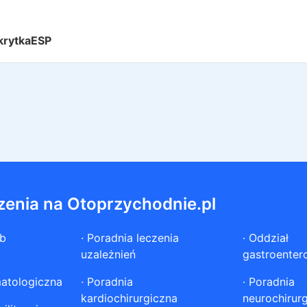
krytkaESP
zenia na Otoprzychodnie.pl
ób
·
Poradnia leczenia
·
Oddział
uzależnień
gastroenter
atologiczna
·
Poradnia
·
Poradnia
kardiochirurgiczna
neurochirur