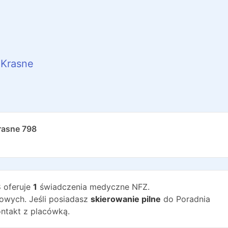
Krasne
rasne 798
8
oferuje
1
świadczenia medyczne NFZ.
wych. Jeśli posiadasz
skierowanie pilne
do
Poradnia
ntakt z placówką.