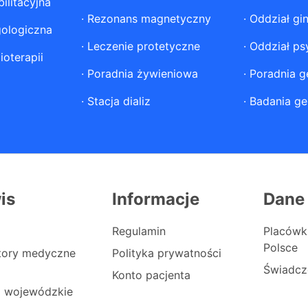
ilitacyjna
·
Rezonans magnetyczny
·
Oddział gi
gologiczna
·
Leczenie protetyczne
·
Oddział ps
ioterapii
·
Poradnia żywieniowa
·
Poradnia g
·
Stacja dializ
·
Badania ge
is
Informacje
Dane
Regulamin
Placówk
Polsce
atory medyczne
Polityka prywatności
Świadcz
Konto pacjenta
i wojewódzkie