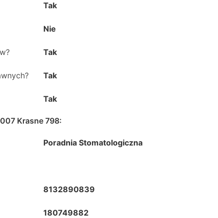
Tak
Nie
ów?
Tak
rawnych?
Tak
Tak
-007 Krasne 798
:
Poradnia Stomatologiczna
8132890839
180749882