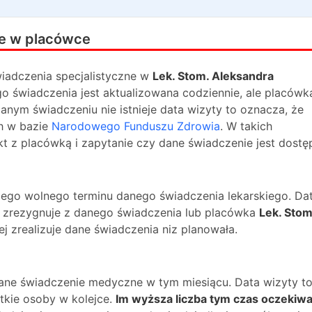
e w placówce
iadczenia specjalistyczne w
Lek. Stom. Aleksandra
go świadczenia jest aktualizowana codziennie, ale placówk
danym świadczeniu nie istnieje data wizyty to oznacza, że
h w bazie
Narodowego Funduszu Zdrowia
. W takich
 z placówką i zapytanie czy dane świadczenie jest dostę
ższego wolnego terminu danego świadczenia lekarskiego. Da
na zrezygnuje z danego świadczenia lub placówka
Lek. Stom
j zrealizuje dane świadczenia niz planowała.
dane świadczenie medyczne w tym miesiącu. Data wizyty t
kie osoby w kolejce.
Im wyższa liczba tym czas oczekiwa