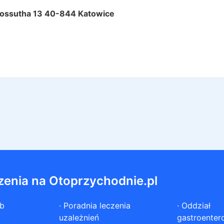
 Kossutha 13 40-844 Katowice
zenia na Otoprzychodnie.pl
ób
·
Poradnia leczenia
·
Oddział
uzależnień
gastroenter