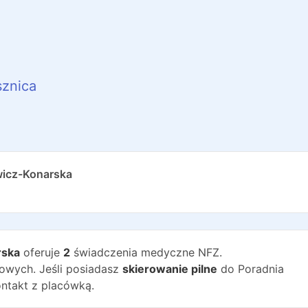
znica
wicz-Konarska
rska
oferuje
2
świadczenia medyczne NFZ.
wych. Jeśli posiadasz
skierowanie pilne
do
Poradnia
ntakt z placówką.