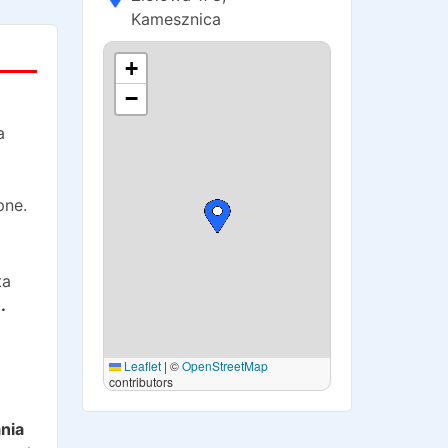
Kamesznica
+
−
a
pne.
ta
.
Leaflet
|
©
OpenStreetMap
contributors
o
nia