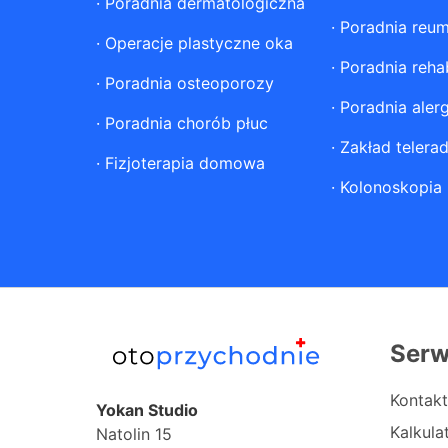
·
Poradnia dermatologiczna
·
Poradnia reum
·
Operacje plastyczne oka
·
Poradnia rehab
·
Poradnia osteoporozy
·
Poradnia aler
·
Poradnia chorób płuc
·
Zakład telerad
·
Fizjoterapia domowa
·
Kolonoskopia
Serw
Kontakt
Yokan Studio
Kalkul
Natolin 15