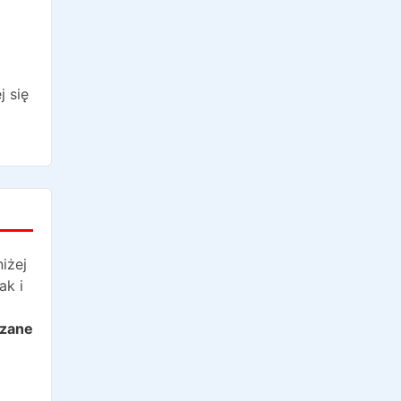
j się
niżej
ak i
azane