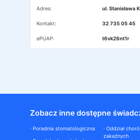
Adres:
ul. Stanisława
Kontakt:
32 735 05 45
ePUAP:
t6vk26nt1r
Zobacz inne dostępne świadc
·
Poradnia stomatologiczna
·
Oddział chor
zakaźnych