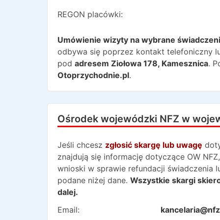
REGON placówki:
Umówienie wizyty na wybrane świadczen
odbywa się poprzez kontakt telefoniczny lu
pod
adresem
Ziołowa 178
,
Kamesznica
. 
Otoprzychodnie.pl
.
Ośrodek wojewódzki NFZ w woje
Jeśli chcesz
zgłosić skargę lub uwagę
dot
znajdują się informację dotyczące OW NFZ,
wnioski w sprawie refundacji świadczenia 
podane niżej dane.
Wszystkie skargi skie
dalej.
Email:
kancelaria@nfz