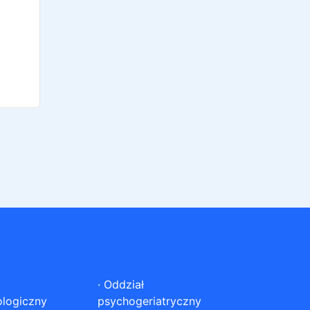
·
Oddział
ologiczny
psychogeriatryczny