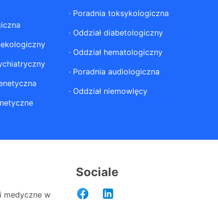
·
Poradnia toksykologiczna
giczna
·
Oddział diabetologiczny
nekologiczny
·
Oddział hematologiczny
ychiatryczny
·
Poradnia audiologiczna
enetyczna
·
Oddział niemowlęcy
netyczne
Sociale
i medyczne w