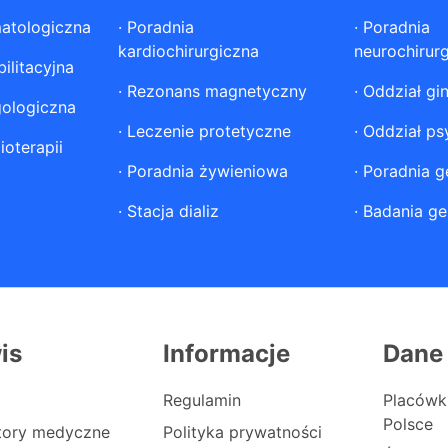
atologiczna
·
Poradnia
·
Poradnia
kardiochirurgiczna
neurochirur
ilitacyjna
·
Rezonans magnetyczny
·
Oddział gi
gologiczna
·
Leczenie protetyczne
·
Oddział ps
ioterapii
·
Poradnia żywieniowa
·
Poradnia g
·
Stacja dializ
·
Badania ge
is
Informacje
Dane
Regulamin
Placówk
Polsce
atory medyczne
Polityka prywatności