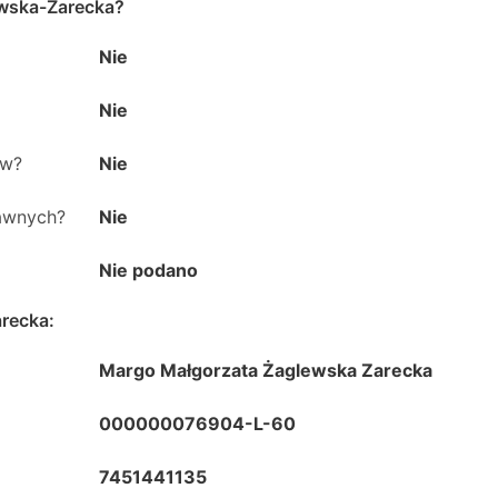
wska-Zarecka
?
Nie
Nie
ów?
Nie
rawnych?
Nie
Nie podano
arecka
:
Margo Małgorzata Żaglewska Zarecka
000000076904-L-60
7451441135