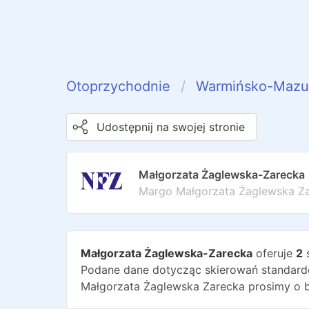
Otoprzychodnie
Warmińsko-Mazu
Udostępnij na swojej stronie
Małgorzata Żaglewska-Zarecka
Margo Małgorzata Żaglewska Z
Małgorzata Żaglewska-Zarecka
oferuje
2
ś
Podane dane dotycząc skierowań standardo
Małgorzata Żaglewska Zarecka
prosimy o 