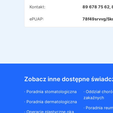
Kontakt:
89 678 75 62, 
ePUAP:
78f49srvvg/Sk
Zobacz inne dostępne świadc
·
Poradnia stomatologiczna
·
Oddział chor
zakaźnych
·
Poradnia dermatologiczna
·
Poradnia reum
·
Operacje plastyczne oka