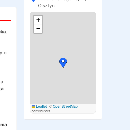
Olsztyn
+
−
cka
.
y o
ta
ta
Leaflet
|
©
OpenStreetMap
contributors
o
nia