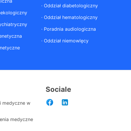
giczna
·
Oddział diabetologiczny
nekologiczny
·
Oddział hematologiczny
ychiatryczny
·
Poradnia audiologiczna
enetyczna
·
Oddział niemowlęcy
netyczne
Sociale
i medyczne w
enia medyczne