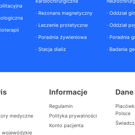
kardiochirurgiczna
neurochirur
ilitacyjna
·
Rezonans magnetyczny
·
Oddział gi
gologiczna
·
Leczenie protetyczne
·
Oddział ps
ioterapii
·
Poradnia żywieniowa
·
Poradnia g
·
Stacja dializ
·
Badania ge
is
Informacje
Dane
Regulamin
Placówk
Polsce
atory medyczne
Polityka prywatności
Świadcz
Konto pacjenta
i wojewódzkie