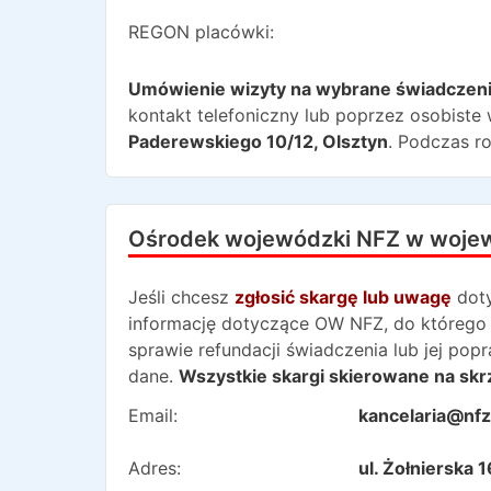
REGON placówki:
Umówienie wizyty na wybrane świadczen
kontakt telefoniczny lub poprzez osobiste 
Paderewskiego 10/12
,
Olsztyn
. Podczas r
Ośrodek wojewódzki NFZ w woje
Jeśli chcesz
zgłosić skargę lub uwagę
dot
informację dotyczące OW NFZ, do którego 
sprawie refundacji świadczenia lub jej po
dane.
Wszystkie skargi skierowane na skr
Email:
kancelaria@nfz
Adres:
ul. Żołnierska 