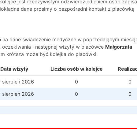
 kolejce jest rzeczywistym odzwierdziedleniem osób zapis
O dokładne dane prosimy o bezpośredni kontakt z placówką
wań na dane świadczenie medyczne w poprzedającym miesią
 oczekiwania i następnej wizyty w placówce
Małgorzata
ym krótsza może być kolejka do placówki.
Data wizyty
Liczba osób w kolejce
Realiza
 sierpień 2026
0
0
 sierpień 2026
0
0