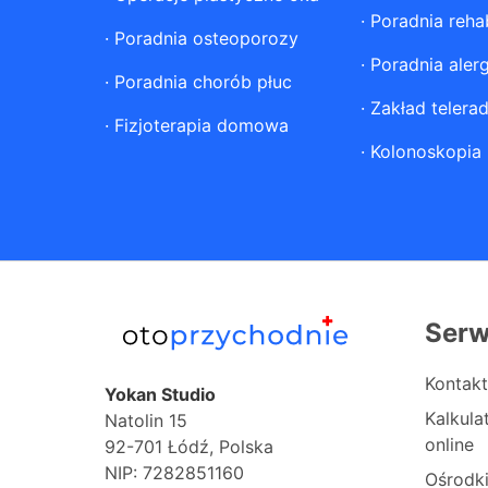
·
Poradnia rehab
·
Poradnia osteoporozy
·
Poradnia aler
·
Poradnia chorób płuc
·
Zakład telerad
·
Fizjoterapia domowa
·
Kolonoskopia
Serw
Kontakt
Yokan Studio
Kalkul
Natolin 15
online
92-701 Łódź, Polska
NIP: 7282851160
Ośrodk