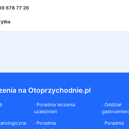
89 678 77 26
rytka
zenia na Otoprzychodnie.pl
ób
·
Poradnia leczenia
·
Oddział
uzależnień
gastroenter
atologiczna
·
Poradnia
·
Poradnia