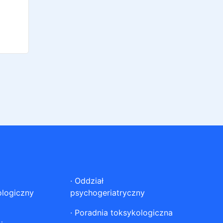
·
Oddział
ologiczny
psychogeriatryczny
·
Poradnia toksykologiczna