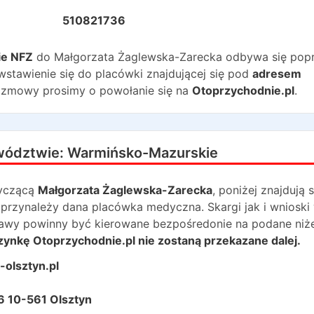
510821736
ie NFZ
do
Małgorzata Żaglewska-Zarecka
odbywa się pop
wstawienie się do placówki znajdującej się pod
adresem
ozmowy prosimy o powołanie się na
Otoprzychodnie.pl
.
wództwie:
Warmińsko-Mazurskie
yczącą
Małgorzata Żaglewska-Zarecka
, poniżej znajdują s
przynależy dana placówka medyczna. Skargi jak i wnioski
prawy powinny być kierowane bezpośredonie na podane niże
zynkę Otoprzychodnie.pl nie zostaną przekazane dalej.
-olsztyn.pl
16 10-561 Olsztyn