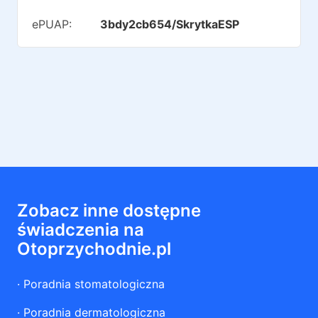
ePUAP:
3bdy2cb654/SkrytkaESP
Zobacz inne dostępne
świadczenia na
Otoprzychodnie.pl
·
Poradnia stomatologiczna
·
Poradnia dermatologiczna