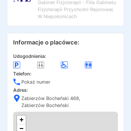
Gabinet Fizjoterapii - Filia Gabinetu
Fizjoterapii Przychodni Rejonowej
W Niepołomicach
Informacje o placówce:
Udogodnienia:
Telefon:
Pokaż numer
Adres:
Zabierzów Bocheński 468
,
Zabierzów Bocheński
+
−