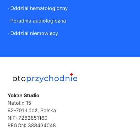
·
Oddział hematologiczny
·
Poradnia audiologiczna
·
Oddział niemowlęcy
Yokan Studio
Natolin 15
92-701 Łódź, Polska
NIP: 7282851160
REGON: 388434048