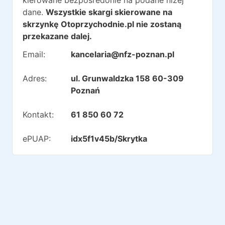
kierowane bezpośredonie na podane niżej
dane.
Wszystkie skargi skierowane na
skrzynkę Otoprzychodnie.pl nie zostaną
przekazane dalej.
Email:
kancelaria@nfz-poznan.pl
Adres:
ul. Grunwaldzka 158 60-309
Poznań
Kontakt:
61 850 60 72
ePUAP:
idx5f1v45b/Skrytka