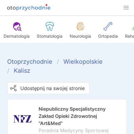
Dermatologia
Stomatologia
Neurologia
Ortopedia
Reha
Otoprzychodnie
Wielkopolskie
Kalisz
Udostępnij na swojej stronie
Niepubliczny Specjalistyczny
Zakład Opieki Zdrowotnej
"Art&Med"
Poradnia Medycyny Sportowej