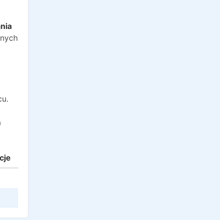
o
nia
anych
cu.
a
cje