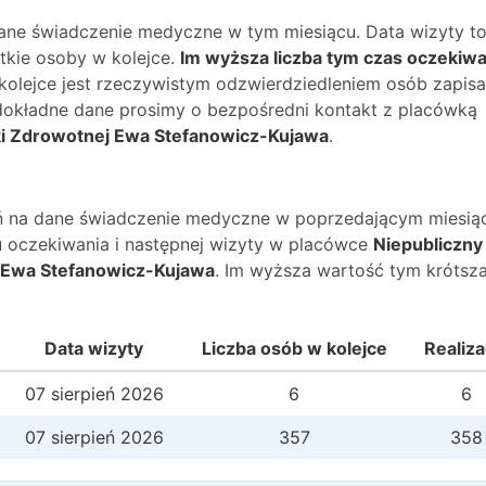
dane świadczenie medyczne w tym miesiącu. Data wizyty t
kie osoby w kolejce.
Im wyższa liczba tym czas oczekiwa
 kolejce jest rzeczywistym odzwierdziedleniem osób zapis
O dokładne dane prosimy o bezpośredni kontakt z placówką
eki Zdrowotnej Ewa Stefanowicz-Kujawa
.
wań na dane świadczenie medyczne w poprzedającym miesią
 oczekiwania i następnej wizyty w placówce
Niepubliczny
j Ewa Stefanowicz-Kujawa
. Im wyższa wartość tym krótsz
Data wizyty
Liczba osób w kolejce
Realiza
07 sierpień 2026
6
6
07 sierpień 2026
357
358