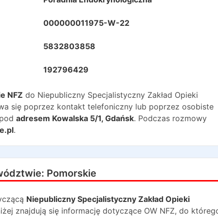
000000011975-W-22
5832803858
192796429
ie NFZ
do
Niepubliczny Specjalistyczny Zakład Opieki
a się poprzez kontakt telefoniczny lub poprzez osobiste
 pod
adresem
Kowalska 5/1
,
Gdańsk
. Podczas rozmowy
e.pl
.
wództwie:
Pomorskie
yczącą
Niepubliczny Specjalistyczny Zakład Opieki
niżej znajdują się informację dotyczące OW NFZ, do któreg