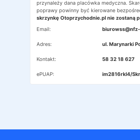
przynależy dana placówka medyczna. Skargi 
poprawy powinny być kierowane bezpośred
skrzynkę Otoprzychodnie.pl nie zostaną p
Email:
biurowss@nfz-
Adres:
ul. Marynarki 
Kontakt:
58 32 18 627
ePUAP:
im2816rkl4/Sk