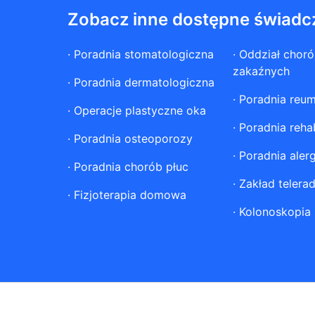
Zobacz inne dostępne świadc
·
Poradnia stomatologiczna
·
Oddział chor
zakaźnych
·
Poradnia dermatologiczna
·
Poradnia reum
·
Operacje plastyczne oka
·
Poradnia rehab
·
Poradnia osteoporozy
·
Poradnia aler
·
Poradnia chorób płuc
·
Zakład telerad
·
Fizjoterapia domowa
·
Kolonoskopia