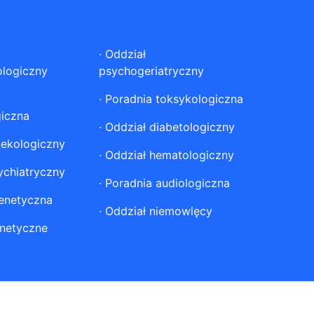
·
Oddział
ologiczny
psychogeriatryczny
·
Poradnia toksykologiczna
giczna
·
Oddział diabetologiczny
nekologiczny
·
Oddział hematologiczny
ychiatryczny
·
Poradnia audiologiczna
enetyczna
·
Oddział niemowlęcy
netyczne