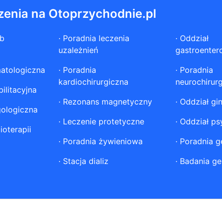
zenia na Otoprzychodnie.pl
ób
·
Poradnia leczenia
·
Oddział
uzależnień
gastroenter
atologiczna
·
Poradnia
·
Poradnia
kardiochirurgiczna
neurochirur
ilitacyjna
·
Rezonans magnetyczny
·
Oddział gi
gologiczna
·
Leczenie protetyczne
·
Oddział ps
ioterapii
·
Poradnia żywieniowa
·
Poradnia g
·
Stacja dializ
·
Badania ge