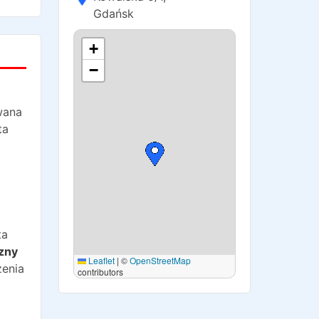
Gdańsk
+
−
wana
ta
ta
zny
Leaflet
|
©
OpenStreetMap
zenia
contributors