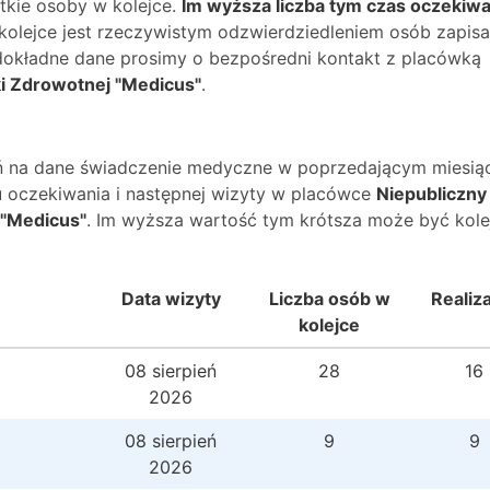
kie osoby w kolejce.
Im wyższa liczba tym czas oczekiwa
 kolejce jest rzeczywistym odzwierdziedleniem osób zapis
O dokładne dane prosimy o bezpośredni kontakt z placówką
ki Zdrowotnej "Medicus"
.
wań na dane świadczenie medyczne w poprzedającym miesią
 oczekiwania i następnej wizyty w placówce
Niepubliczny
 "Medicus"
. Im wyższa wartość tym krótsza może być kole
Data wizyty
Liczba osób w
Realiz
kolejce
08 sierpień
28
16
2026
08 sierpień
9
9
2026