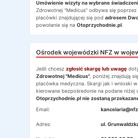
Umówienie wizyty na wybrane świadczen
Zdrowotnej "Medicus"
odbywa się poprzez k
placówki znajdującej się pod
adresem
Dwo
powołanie się na
Otoprzychodnie.pl
.
Ośrodek wojewódzki NFZ w woje
Jeśli chcesz
zgłosić skargę lub uwagę
dot
Zdrowotnej "Medicus"
, poniżej znajdują 
placówka medyczna. Skargi jak i wnioski w
kierowane bezpośredonie na podane niżej 
Otoprzychodnie.pl nie zostaną przekazane
Email:
kancelaria@nfz
Adres:
ul. Grunwaldz