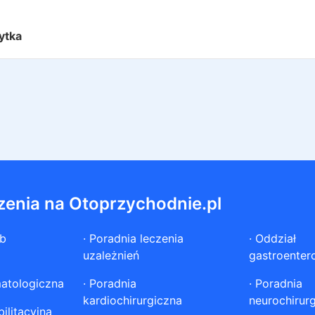
ytka
zenia na Otoprzychodnie.pl
ób
·
Poradnia leczenia
·
Oddział
uzależnień
gastroenter
atologiczna
·
Poradnia
·
Poradnia
kardiochirurgiczna
neurochirur
ilitacyjna