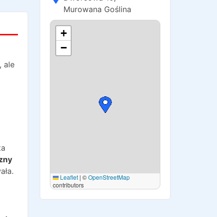
Murowana Goślina
+
−
 ale
ta
zny
ała.
Leaflet
|
©
OpenStreetMap
contributors
o