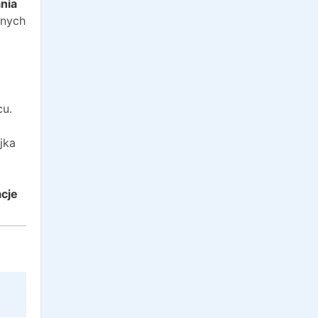
nia
anych
cu.
jka
acje