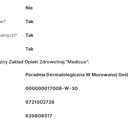
Nie
ów?
Tak
rawnych?
Tak
Tak
czny Zakład Opieki Zdrowotnej "Medicus"
:
Poradnia Dermatologiczna W Murowanej Gośl
000000017008-W-30
9721002726
639808517