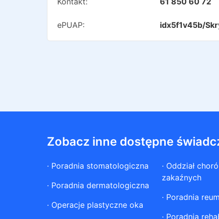
Kontakt:
61 850 60 72
ePUAP:
idx5f1v45b/Skr
Zobacz inne dostępne świadc
·
Poradnia stomatologiczna
·
Oddział chor
zakaźnych
·
Poradnia dermatologiczna
·
Poradnia reum
·
Operacje plastyczne oka
·
Poradnia rehab