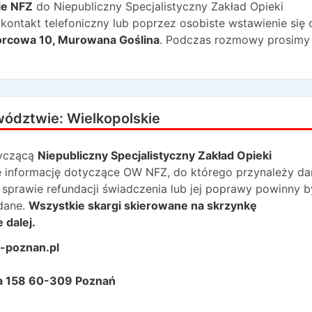
ie NFZ
do
Niepubliczny Specjalistyczny Zakład Opieki
ontakt telefoniczny lub poprzez osobiste wstawienie się 
rcowa 10
,
Murowana Goślina
. Podczas rozmowy prosimy
wództwie:
Wielkopolskie
yczącą
Niepubliczny Specjalistyczny Zakład Opieki
się informację dotyczące OW NFZ, do którego przynależy d
 sprawie refundacji świadczenia lub jej poprawy powinny 
dane.
Wszystkie skargi skierowane na skrzynkę
 dalej.
-poznan.pl
ka 158 60-309 Poznań