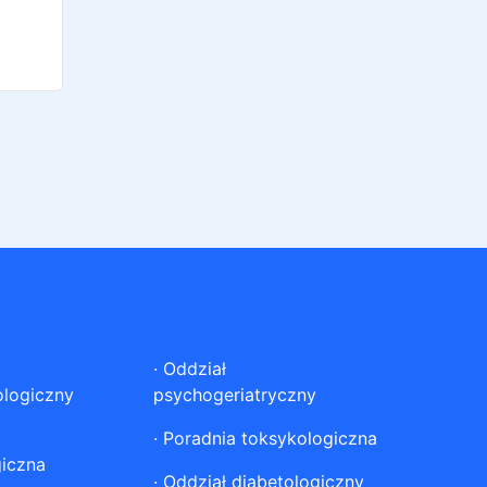
·
Oddział
ologiczny
psychogeriatryczny
·
Poradnia toksykologiczna
giczna
·
Oddział diabetologiczny