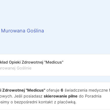
Murowana Goślina
akład Opieki Zdrowotnej "Medicus"
rowanej Goślinie
ki Zdrowotnej "Medicus"
oferuje
6
świadczenia medyczne 
wych. Jeśli posiadasz
skierowanie pilne
do
Poradnia
osimy o bezpośredni kontakt z placówką.