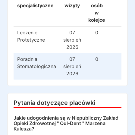
specjalistyczne
wizyty
osób
w
kolejce
Leczenie
07
0
0
Protetyczne
sierpień
2026
Poradnia
07
0
0
Stomatologiczna
sierpień
2026
Pytania dotyczące placówki
Jakie udogodnienia są w
Niepubliczny Zakład
Opieki Zdrowotnej " Qul-Dent " Marzena
Kulesza
?