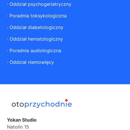
·
Oddział psychogeriatryczny
·
Poradnia toksykologiczna
·
Oddział diabetologiczny
·
Oddział hematologiczny
·
Poradnia audiologiczna
·
Oddział niemowlęcy
Yokan Studio
Natolin 15