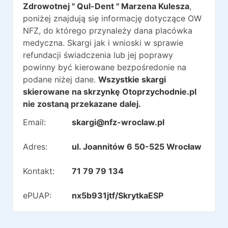
Zdrowotnej " Qul-Dent " Marzena Kulesza
,
poniżej znajdują się informację dotyczące OW
NFZ, do którego przynależy dana placówka
medyczna. Skargi jak i wnioski w sprawie
refundacji świadczenia lub jej poprawy
powinny być kierowane bezpośredonie na
podane niżej dane.
Wszystkie skargi
skierowane na skrzynkę Otoprzychodnie.pl
nie zostaną przekazane dalej.
Email:
skargi@nfz-wroclaw.pl
Adres:
ul. Joannitów 6 50-525 Wrocław
Kontakt:
71 79 79 134
ePUAP:
nx5b931jtf/SkrytkaESP