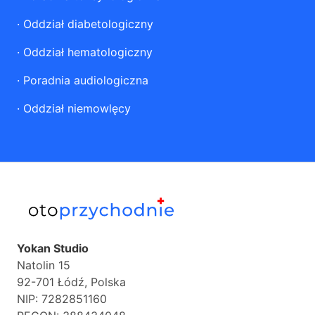
·
Oddział diabetologiczny
·
Oddział hematologiczny
·
Poradnia audiologiczna
·
Oddział niemowlęcy
Yokan Studio
Natolin 15
92-701 Łódź, Polska
NIP: 7282851160