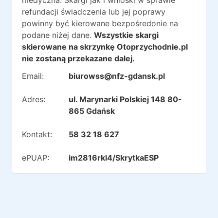
medyczna. Skargi jak i wnioski w sprawie
refundacji świadczenia lub jej poprawy
powinny być kierowane bezpośredonie na
podane niżej dane.
Wszystkie skargi
skierowane na skrzynkę Otoprzychodnie.pl
nie zostaną przekazane dalej.
Email:
biurowss@nfz-gdansk.pl
Adres:
ul. Marynarki Polskiej 148 80-
865 Gdańsk
Kontakt:
58 32 18 627
ePUAP:
im2816rkl4/SkrytkaESP