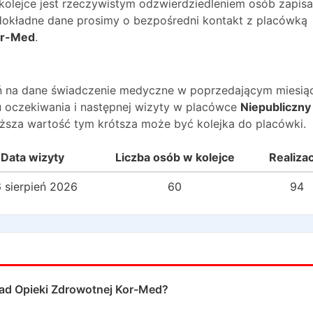
 kolejce jest rzeczywistym odzwierdziedleniem osób zapis
O dokładne dane prosimy o bezpośredni kontakt z placówką
or-Med
.
wań na dane świadczenie medyczne w poprzedającym miesią
 oczekiwania i następnej wizyty w placówce
Niepubliczny
yższa wartość tym krótsza może być kolejka do placówki.
Data wizyty
Liczba osób w kolejce
Realiza
 sierpień 2026
60
94
ład Opieki Zdrowotnej Kor-Med
?