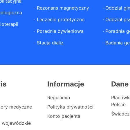
ilitacyjna
·
Rezonans magnetyczny
·
Oddział gi
gologiczna
·
Leczenie protetyczne
·
Oddział ps
ioterapii
·
Poradnia żywieniowa
·
Poradnia g
·
Stacja dializ
·
Badania ge
is
Informacje
Dane
Regulamin
Placówk
Polsce
atory medyczne
Polityka prywatności
Świadcz
Konto pacjenta
i wojewódzkie