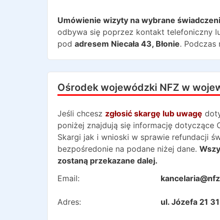
Umówienie wizyty na wybrane świadczen
odbywa się poprzez kontakt telefoniczny lu
pod
adresem
Niecała 43
,
Błonie
. Podczas
Ośrodek wojewódzki NFZ w woje
Jeśli chcesz
zgłosić skargę lub uwagę
dot
poniżej znajdują się informację dotycząc
Skargi jak i wnioski w sprawie refundacji 
bezpośredonie na podane niżej dane.
Wszys
zostaną przekazane dalej.
Email:
kancelaria@nfz
Adres:
ul. Józefa 21 