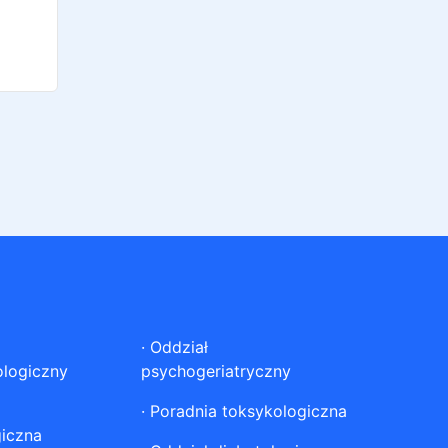
·
Oddział
ologiczny
psychogeriatryczny
·
Poradnia toksykologiczna
giczna