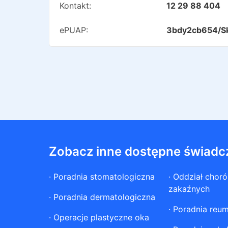
Kontakt:
12 29 88 404
ePUAP:
3bdy2cb654/S
Zobacz inne dostępne świadc
·
Poradnia stomatologiczna
·
Oddział chor
zakaźnych
·
Poradnia dermatologiczna
·
Poradnia reum
·
Operacje plastyczne oka