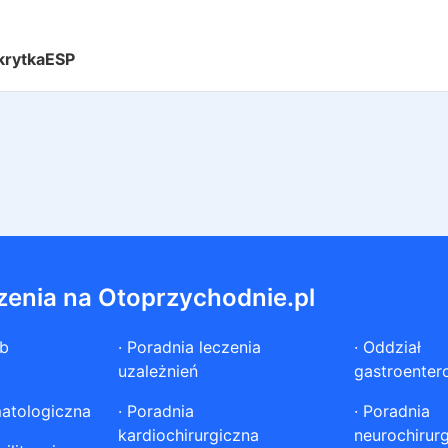
krytkaESP
zenia na Otoprzychodnie.pl
ób
·
Poradnia leczenia
·
Oddział
uzależnień
gastroenter
atologiczna
·
Poradnia
·
Poradnia
kardiochirurgiczna
neurochirur