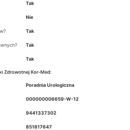
Tak
Nie
ów?
Tak
rawnych?
Tak
Tak
eki Zdrowotnej Kor-Med
:
Poradnia Urologiczna
000000006659-W-12
9441337302
851817647