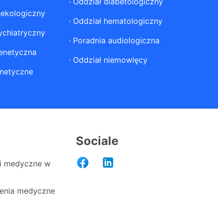
·
Oddział diabetologiczny
nekologiczny
·
Oddział hematologiczny
ychiatryczny
·
Poradnia audiologiczna
enetyczna
·
Oddział niemowlęcy
netyczne
Sociale
i medyczne w
enia medyczne