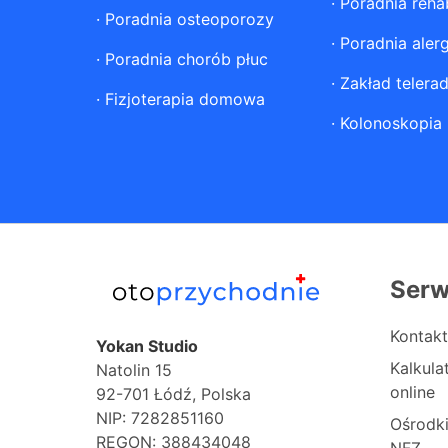
·
Poradnia rehab
·
Poradnia osteoporozy
·
Poradnia aler
·
Poradnia chorób płuc
·
Zakład telerad
·
Fizjoterapia domowa
·
Kolonoskopia
Serw
Kontakt
Yokan Studio
Kalkul
Natolin 15
online
92-701 Łódź, Polska
NIP: 7282851160
Ośrodk
REGON: 388434048