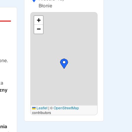
Błonie
+
−
pne.
ta
zny
Leaflet
|
©
OpenStreetMap
contributors
o
nia