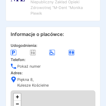
Niepubliczny Zakład Opieki
Zdrowotnej "M-Dent "Monika
Plewik
Informacje o placówce:
Udogodnienia:
Telefon:
Pokaż numer
Adres:
Piękna 8
,
Kulesze Kościelne
+
−