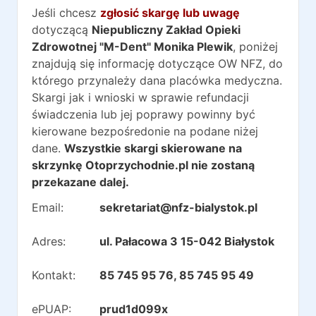
Jeśli chcesz
zgłosić skargę lub uwagę
dotyczącą
Niepubliczny Zakład Opieki
Zdrowotnej "M-Dent" Monika Plewik
, poniżej
znajdują się informację dotyczące OW NFZ, do
którego przynależy dana placówka medyczna.
Skargi jak i wnioski w sprawie refundacji
świadczenia lub jej poprawy powinny być
kierowane bezpośredonie na podane niżej
dane.
Wszystkie skargi skierowane na
skrzynkę Otoprzychodnie.pl nie zostaną
przekazane dalej.
Email:
sekretariat@nfz-bialystok.pl
Adres:
ul. Pałacowa 3 15-042 Białystok
Kontakt:
85 745 95 76, 85 745 95 49
ePUAP:
prud1d099x