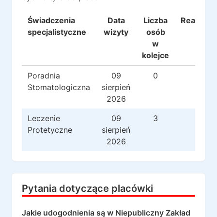
Świadczenia
Data
Liczba
Realizacj
specjalistyczne
wizyty
osób
w
kolejce
Poradnia
09
0
0
Stomatologiczna
sierpień
2026
Leczenie
09
3
29
Protetyczne
sierpień
2026
Pytania dotyczące placówki
Jakie udogodnienia są w
Niepubliczny Zakład