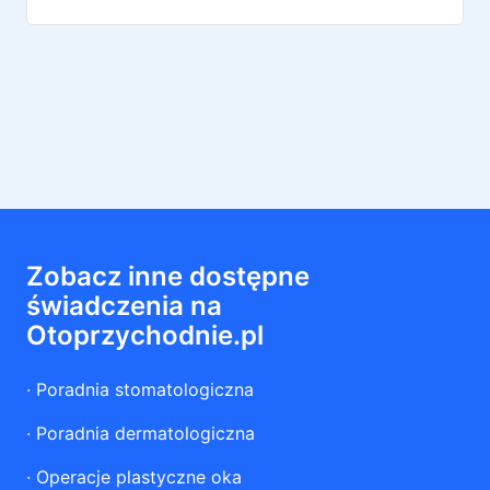
Zobacz inne dostępne
świadczenia na
Otoprzychodnie.pl
·
Poradnia stomatologiczna
·
Poradnia dermatologiczna
·
Operacje plastyczne oka