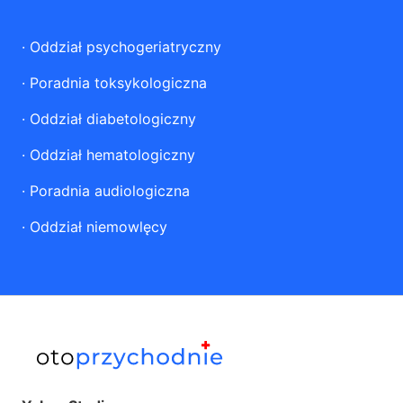
·
Oddział psychogeriatryczny
·
Poradnia toksykologiczna
·
Oddział diabetologiczny
·
Oddział hematologiczny
·
Poradnia audiologiczna
·
Oddział niemowlęcy