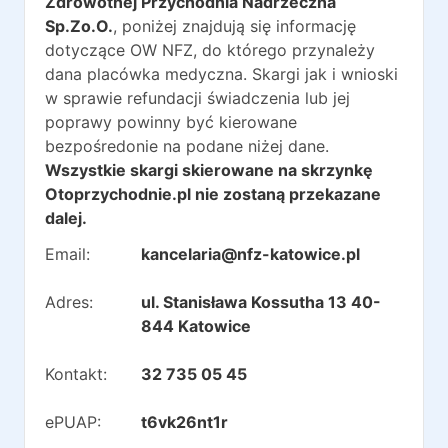
Zdrowotnej Przychodnia Nadrzeczna
Sp.Zo.O.
, poniżej znajdują się informację
dotyczące OW NFZ, do którego przynależy
dana placówka medyczna. Skargi jak i wnioski
w sprawie refundacji świadczenia lub jej
poprawy powinny być kierowane
bezpośredonie na podane niżej dane.
Wszystkie skargi skierowane na skrzynkę
Otoprzychodnie.pl nie zostaną przekazane
dalej.
Email:
kancelaria@nfz-katowice.pl
Adres:
ul. Stanisława Kossutha 13 40-
844 Katowice
Kontakt:
32 735 05 45
ePUAP:
t6vk26nt1r