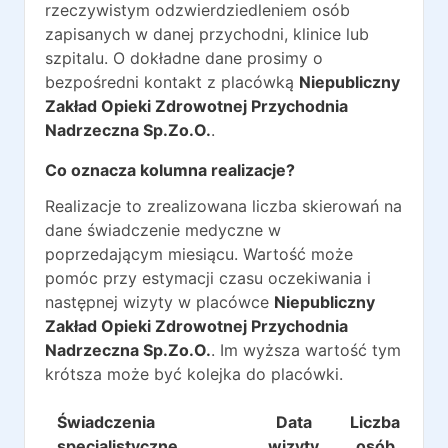
rzeczywistym odzwierdziedleniem osób
zapisanych w danej przychodni, klinice lub
szpitalu. O dokładne dane prosimy o
bezpośredni kontakt z placówką
Niepubliczny
Zakład Opieki Zdrowotnej Przychodnia
Nadrzeczna Sp.Zo.O.
.
Co oznacza kolumna realizacje?
Realizacje to zrealizowana liczba skierowań na
dane świadczenie medyczne w
poprzedającym miesiącu. Wartość może
pomóc przy estymacji czasu oczekiwania i
następnej wizyty w placówce
Niepubliczny
Zakład Opieki Zdrowotnej Przychodnia
Nadrzeczna Sp.Zo.O.
. Im wyższa wartość tym
krótsza może być kolejka do placówki.
Świadczenia
Data
Liczba
Re
specjalistyczne
wizyty
osób