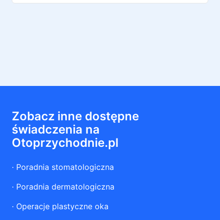
Zobacz inne dostępne
świadczenia na
Otoprzychodnie.pl
·
Poradnia stomatologiczna
·
Poradnia dermatologiczna
·
Operacje plastyczne oka