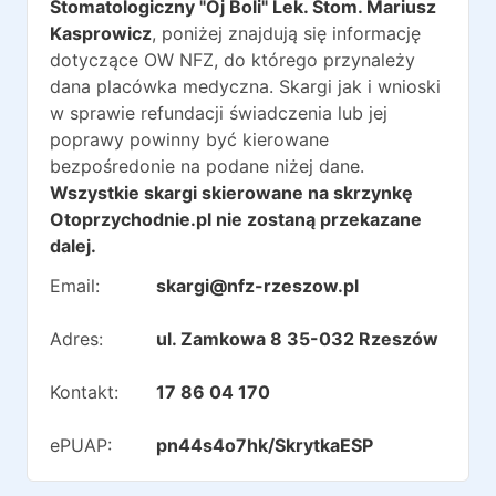
Stomatologiczny "Oj Boli" Lek. Stom. Mariusz
Kasprowicz
, poniżej znajdują się informację
dotyczące OW NFZ, do którego przynależy
dana placówka medyczna. Skargi jak i wnioski
w sprawie refundacji świadczenia lub jej
poprawy powinny być kierowane
bezpośredonie na podane niżej dane.
Wszystkie skargi skierowane na skrzynkę
Otoprzychodnie.pl nie zostaną przekazane
dalej.
Email:
skargi@nfz-rzeszow.pl
Adres:
ul. Zamkowa 8 35-032 Rzeszów
Kontakt:
17 86 04 170
ePUAP:
pn44s4o7hk/SkrytkaESP