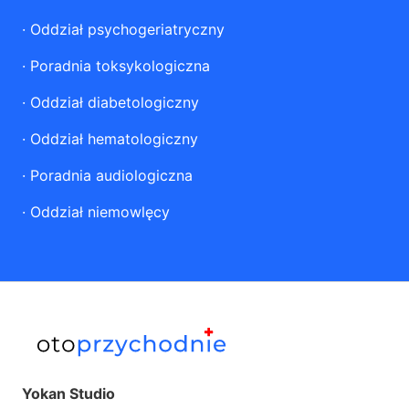
·
Oddział psychogeriatryczny
·
Poradnia toksykologiczna
·
Oddział diabetologiczny
·
Oddział hematologiczny
·
Poradnia audiologiczna
·
Oddział niemowlęcy
Yokan Studio