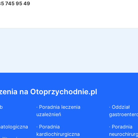
85 745 95 49
zenia na Otoprzychodnie.pl
ób
·
Poradnia leczenia
·
Oddział
uzależnień
gastroenter
atologiczna
·
Poradnia
·
Poradnia
kardiochirurgiczna
neurochirur