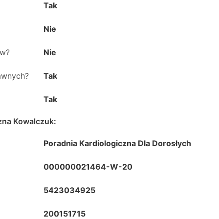
Tak
Nie
ów?
Nie
rawnych?
Tak
Tak
czna Kowalczuk
:
Poradnia Kardiologiczna Dla Dorosłych
000000021464-W-20
5423034925
200151715