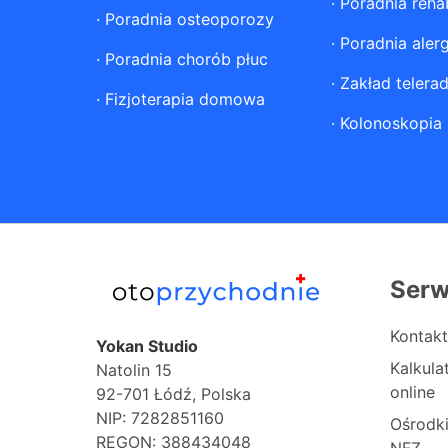
·
Poradnia rehab
·
Poradnia osteoporozy
·
Poradnia aler
·
Poradnia chorób płuc
·
Zakład telerad
·
Fizjoterapia domowa
·
Kolonoskopia
Serw
Kontakt
Yokan Studio
Kalkul
Natolin 15
online
92-701 Łódź, Polska
NIP: 7282851160
Ośrodk
REGON: 388434048