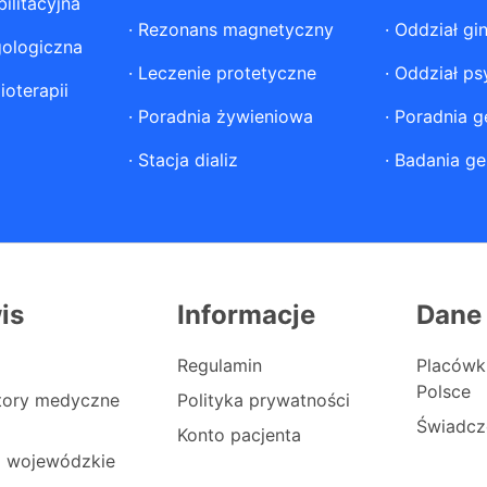
ilitacyjna
·
Rezonans magnetyczny
·
Oddział gi
gologiczna
·
Leczenie protetyczne
·
Oddział ps
ioterapii
·
Poradnia żywieniowa
·
Poradnia g
·
Stacja dializ
·
Badania ge
is
Informacje
Dane
Regulamin
Placówk
Polsce
atory medyczne
Polityka prywatności
Świadcz
Konto pacjenta
i wojewódzkie