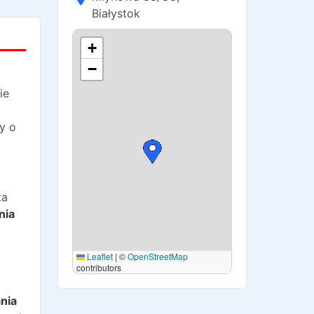
Białystok
+
−
ie
y o
ta
nia
Leaflet
|
©
OpenStreetMap
contributors
o
nia