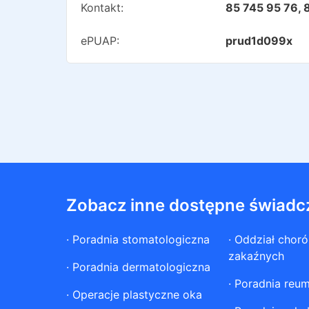
Kontakt:
85 745 95 76, 
ePUAP:
prud1d099x
Zobacz inne dostępne świadc
·
Poradnia stomatologiczna
·
Oddział chor
zakaźnych
·
Poradnia dermatologiczna
·
Poradnia reum
·
Operacje plastyczne oka