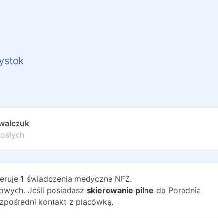
łystok
owalczuk
rosłych
eruje
1
świadczenia medyczne NFZ.
wych. Jeśli posiadasz
skierowanie pilne
do
Poradnia
zpośredni kontakt z placówką.