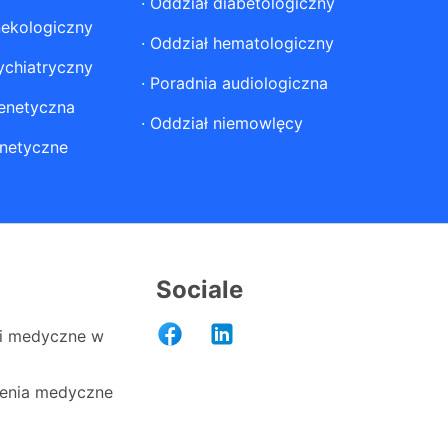
·
Oddział diabetologiczny
nekologiczny
·
Oddział hematologiczny
ychiatryczny
·
Poradnia audiologiczna
enetyczna
·
Oddział niemowlęcy
netyczne
Sociale
i medyczne w
enia medyczne