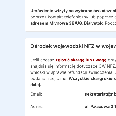
Umówienie wizyty na wybrane świadczen
poprzez kontakt telefoniczny lub poprzez o
adresem
Młynowa 38/U8
,
Białystok
. Podc
Ośrodek wojewódzki NFZ w woje
Jeśli chcesz
zgłosić skargę lub uwagę
dot
znajdują się informację dotyczące OW NFZ,
wnioski w sprawie refundacji świadczenia 
podane niżej dane.
Wszystkie skargi skie
dalej.
Email:
sekretariat@nfz
Adres:
ul. Pałacowa 3 