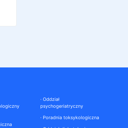
·
Oddział
ologiczny
psychogeriatryczny
·
Poradnia toksykologiczna
giczna