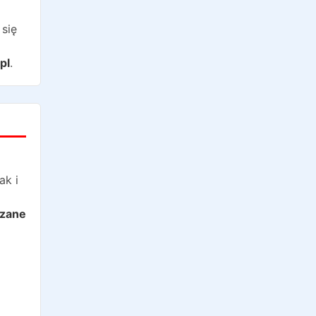
się
pl
.
ak i
azane