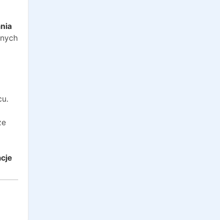
o
nia
anych
cu.
że
acje