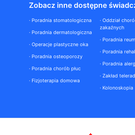
Zobacz inne dostępne świadc
·
Poradnia stomatologiczna
·
Oddział chor
zakaźnych
·
Poradnia dermatologiczna
·
Poradnia reum
·
Operacje plastyczne oka
·
Poradnia rehab
·
Poradnia osteoporozy
·
Poradnia aler
·
Poradnia chorób płuc
·
Zakład telerad
·
Fizjoterapia domowa
·
Kolonoskopia