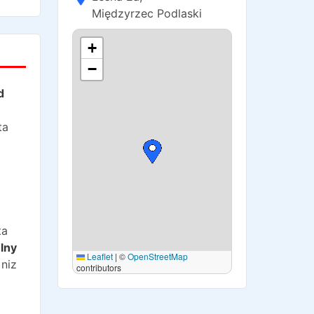
Międzyrzec Podlaski
+
−
d
ta
ta
lny
Leaflet
|
©
OpenStreetMap
 niz
contributors