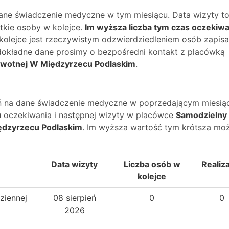
dane świadczenie medyczne w tym miesiącu. Data wizyty t
kie osoby w kolejce.
Im wyższa liczba tym czas oczekiwa
 kolejce jest rzeczywistym odzwierdziedleniem osób zapis
O dokładne dane prosimy o bezpośredni kontakt z placówką
rowotnej W Międzyrzecu Podlaskim
.
wań na dane świadczenie medyczne w poprzedającym miesią
 oczekiwania i następnej wizyty w placówce
Samodzielny
ędzyrzecu Podlaskim
. Im wyższa wartość tym krótsza mo
Data wizyty
Liczba osób w
Realiz
kolejce
ziennej
08 sierpień
0
0
2026