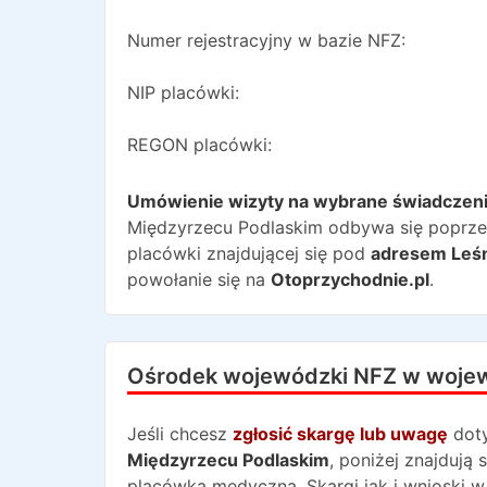
Numer rejestracyjny w bazie NFZ:
NIP placówki:
REGON placówki:
Umówienie wizyty na wybrane świadczen
Międzyrzecu Podlaskim
odbywa się poprzez
placówki znajdującej się pod
adresem
Leś
powołanie się na
Otoprzychodnie.pl
.
Ośrodek wojewódzki NFZ w woje
Jeśli chcesz
zgłosić skargę lub uwagę
dot
Międzyrzecu Podlaskim
, poniżej znajdują
placówka medyczna. Skargi jak i wnioski w