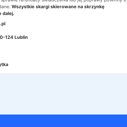
dane.
Wszystkie skargi skierowane na skrzynkę
 dalej.
.pl
20-124 Lublin
ytka