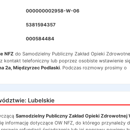
000000002958-W-06
5381594357
000584484
ie NFZ
do
Samodzielny Publiczny Zakład Opieki Zdrowotn
 kontakt telefoniczny lub poprzez osobiste wstawienie si
na 2a
,
Międzyrzec Podlaski
. Podczas rozmowy prosimy o
wództwie:
Lubelskie
yczącą
Samodzielny Publiczny Zakład Opieki Zdrowotnej
 się informację dotyczące OW NFZ, do którego przynależy 
 sprawie refundacji świadczenia lub jej poprawy powinny 