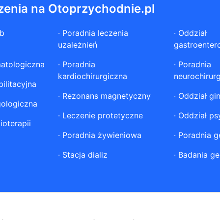
zenia na Otoprzychodnie.pl
ób
·
Poradnia leczenia
·
Oddział
uzależnień
gastroenter
atologiczna
·
Poradnia
·
Poradnia
kardiochirurgiczna
neurochirur
ilitacyjna
·
Rezonans magnetyczny
·
Oddział gi
gologiczna
·
Leczenie protetyczne
·
Oddział ps
ioterapii
·
Poradnia żywieniowa
·
Poradnia g
·
Stacja dializ
·
Badania ge