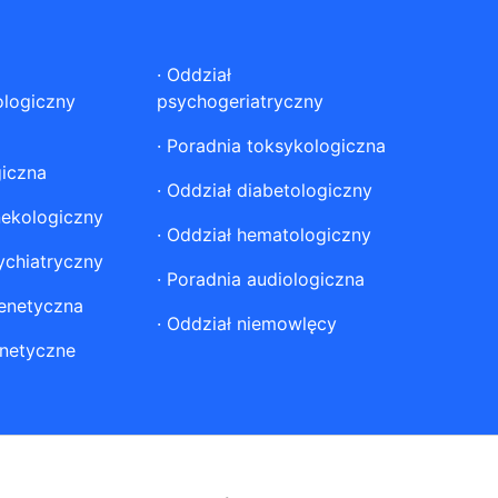
·
Oddział
ologiczny
psychogeriatryczny
·
Poradnia toksykologiczna
giczna
·
Oddział diabetologiczny
nekologiczny
·
Oddział hematologiczny
ychiatryczny
·
Poradnia audiologiczna
enetyczna
·
Oddział niemowlęcy
netyczne