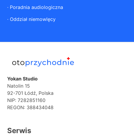
·
Poradnia audiologiczna
·
Oddział niemowlęcy
Yokan Studio
Natolin 15
92-701 Łódź, Polska
NIP: 7282851160
REGON: 388434048
Serwis