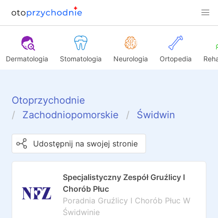
Dermatologia
Stomatologia
Neurologia
Ortopedia
Reha
Otoprzychodnie
Zachodniopomorskie
Świdwin
Udostępnij na swojej stronie
Specjalistyczny Zespół Gruźlicy I
Chorób Płuc
Poradnia Gruźlicy I Chorób Płuc W
Świdwinie