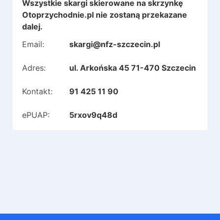
Wszystkie skargi skierowane na skrzynkę
Otoprzychodnie.pl nie zostaną przekazane
dalej.
Email:
skargi@nfz-szczecin.pl
Adres:
ul. Arkońska 45 71-470 Szczecin
Kontakt:
91 425 11 90
ePUAP:
5rxov9q48d