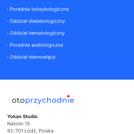
·
Poradnia toksykologiczna
·
Oddział diabetologiczny
·
Oddział hematologiczny
·
Poradnia audiologiczna
·
Oddział niemowlęcy
Yokan Studio
Natolin 15
92-701 Łódź, Polska