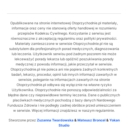
Opublikowane na stronie internetowej Otoprzychodnie.pl materiały,
informacje oraz ceny nie stanowią oferty handlowej w rozumieniu
przepisów Kodeksu Cywilnego. Korzystanie z serwisu jest
równoznaczne z akceptacją regulaminu oraz polityki prywatności.
Materiały zamieszczone w serwisie Otoprzychodnie.pl nie są
substytutem dla profesjonalnych porad medycznych, diagnozowania
lub leczenia. Użytkownik serwisu pod żadnym pozorem nie może
lekceważyć porady lekarza lub opóźnić poszukiwania porady
medycznej z powodu informacji, jakie przeczytał w serwisie.
Otoprzychodnie.pl nie poleca ani nie popiera żadnych konkretnych
badań, lekarzy, procedur, opinii lub innych informacji zawartych w
serwisie, poleganie na informacjach zawartych na stronie
Otoprzychodnie.pl odbywa się wyłącznie na własne ryzyko
Użytkownika. Otoprzychodnie nie ponoszą odpowiedzialności za
błędne dane czy nieprawidłowe terminy leczenia. Dane o publicznych
placówkach medycznych pochodzą z bazy danych Nardowego
Fundusza Zdrowia i nie podległy zadnej obróbce przed umieszczeniem
w serwisie. Więcej informacji znajdziesz w naszym regulaminie.
Stworzone przez
Zuzanna Twardowska
&
Mateusz Broncel
&
Yokan
Studio