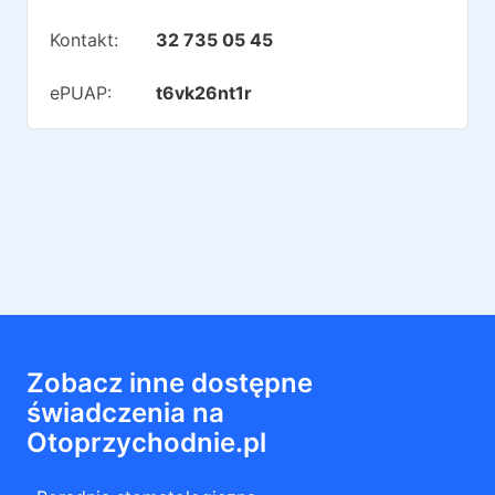
Kontakt:
32 735 05 45
ePUAP:
t6vk26nt1r
Zobacz inne dostępne
świadczenia na
Otoprzychodnie.pl