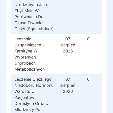
Urodzonych Jako
Zbyt Małe W
Porównaniu Do
Czasu Trwania
Ciąży (Sga Lub Iugr)
Leczenie
07
0
0
Uzupełniające L-
sierpień
Karnityną W
2026
Wybranych
Chorobach
Metabolicznych
Leczenie Ciężkiego
07
0
0
Niedoboru Hormonu
sierpień
Wzrostu U
2026
Pacjentów
Dorosłych Oraz U
Młodzieży Po