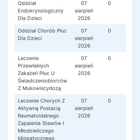
Oddział
07
0
0
Endokrynologiczny
sierpień
Dla Dzieci
2026
Oddział Chorób Płuc
07
0
0
Dla Dzieci
sierpień
2026
Leczenie
07
0
0
Przewlekłych
sierpień
Zakażeń Płuc U
2026
Świadczeniobiorców
Z Mukowiscydozą
Leczenie Chorych Z
07
0
0
Aktywną Postacią
sierpień
Reumatoidalnego
2026
Zapalenia Stawów I
Młodzieńczego
Idiopatycznego