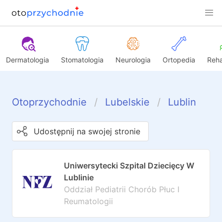
Dermatologia
Stomatologia
Neurologia
Ortopedia
Reha
Otoprzychodnie
Lubelskie
Lublin
Udostępnij na swojej stronie
Uniwersytecki Szpital Dziecięcy W
Lublinie
Oddział Pediatrii Chorób Płuc I
Reumatologii