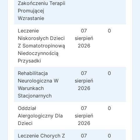
Zakończeniu Terapii
Promującej
Wzrastanie
Leczenie
07
0
0
Niskorosłych Dzieci
sierpień
Z Somatotropinową
2026
Niedoczynnością
Przysadki
Rehabilitacja
07
0
0
Neurologiczna W
sierpień
Warunkach
2026
Stacjonarnych
Oddział
07
0
0
Alergologiczny Dla
sierpień
Dzieci
2026
Leczenie Chorych Z
07
0
0