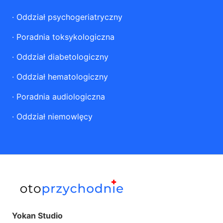
·
Oddział psychogeriatryczny
·
Poradnia toksykologiczna
·
Oddział diabetologiczny
·
Oddział hematologiczny
·
Poradnia audiologiczna
·
Oddział niemowlęcy
Yokan Studio