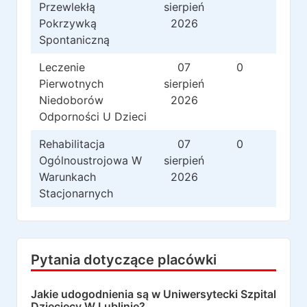
Przewlekłą
sierpień
Pokrzywką
2026
Spontaniczną
Leczenie
07
0
0
Pierwotnych
sierpień
Niedoborów
2026
Odporności U Dzieci
Rehabilitacja
07
0
0
Ogólnoustrojowa W
sierpień
Warunkach
2026
Stacjonarnych
Pytania dotyczące placówki
Jakie udogodnienia są w
Uniwersytecki Szpital
Dziecięcy W Lublinie
?