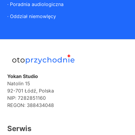
·
Poradnia audiologiczna
·
Oddział niemowlęcy
Yokan Studio
Natolin 15
92-701 Łódź, Polska
NIP: 7282851160
REGON: 388434048
Serwis