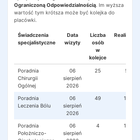
Ograniczoną Odpowiedzialnością
. Im wyższa
wartość tym krótsza może być kolejka do
placówki.
Świadczenia
Data
Liczba
Realizacje
specjalistyczne
wizyty
osób
w
kolejce
Poradnia
06
25
5
Chirurgii
sierpień
Ogólnej
2026
Poradnia
06
49
18
Leczenia Bólu
sierpień
2026
Poradnia
06
4
10
Położniczo-
sierpień