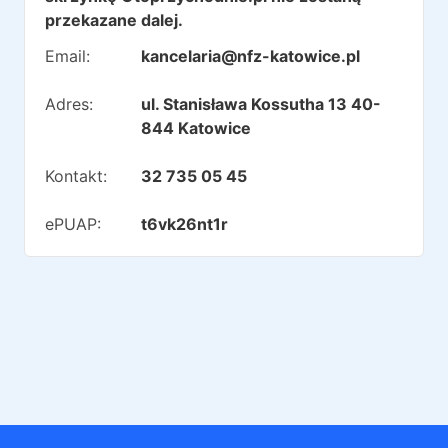
przekazane dalej.
Email:
kancelaria@nfz-katowice.pl
Adres:
ul. Stanisława Kossutha 13 40-
844 Katowice
Kontakt:
32 735 05 45
ePUAP:
t6vk26nt1r