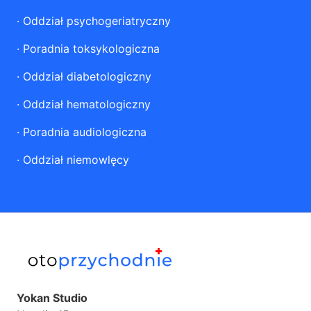
·
Oddział psychogeriatryczny
·
Poradnia toksykologiczna
·
Oddział diabetologiczny
·
Oddział hematologiczny
·
Poradnia audiologiczna
·
Oddział niemowlęcy
Yokan Studio