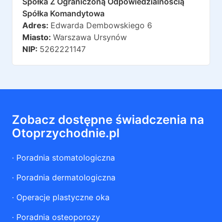
Spółka Z Ograniczoną Odpowiedzialnością
Spółka Komandytowa
Adres:
Edwarda Dembowskiego 6
Miasto:
Warszawa Ursynów
NIP:
5262221147
Zobacz dostępne świadczenia na
Otoprzychodnie.pl
·
Poradnia stomatologiczna
·
Poradnia dermatologiczna
·
Operacje plastyczne oka
·
Poradnia osteoporozy